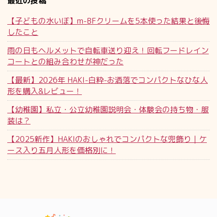
最近の投稿
【子どもの水いぼ】m-BFクリームを5本使った結果と後悔
したこと
雨の日もヘルメットで自転車送り迎え！回転フードレイン
コートとの組み合わせが神だった
【最新】2026年 HAKI-白粋-お洒落でコンパクトなひな人
形を購入&レビュー！
【幼稚園】私立・公立幼稚園説明会・体験会の持ち物・服
装は？
【2025新作】HAKIのおしゃれでコンパクトな兜飾り｜ケ
ース入り五月人形を価格別に！