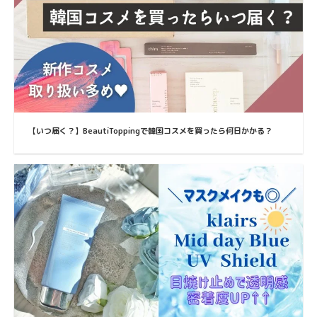
【いつ届く？】BeautiToppingで韓国コスメを買ったら何日かかる？