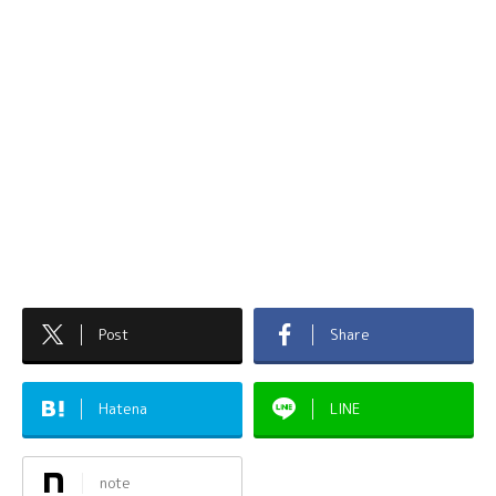
Post
Share
Hatena
LINE
note