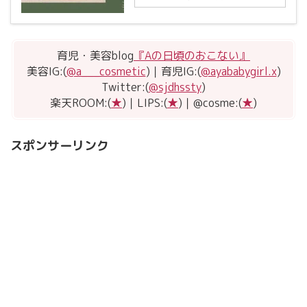
育児・美容blog
『Aの日頃のおこない』
美容IG:(
@a___cosmetic
)｜育児IG:(
@ayababygirl.x
)
Twitter:(
@sjdhssty
)
楽天ROOM:(
★
)｜LIPS:(
★
)｜@cosme:(
★
)
スポンサーリンク