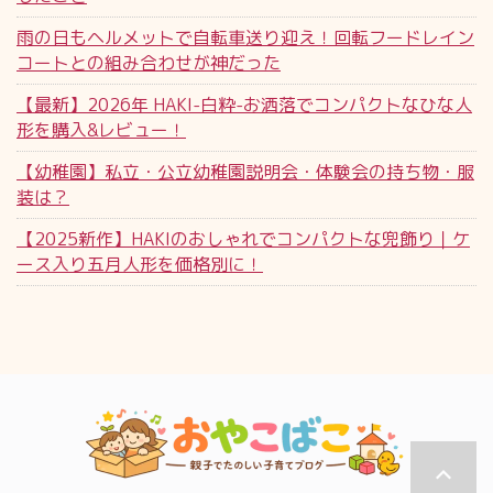
雨の日もヘルメットで自転車送り迎え！回転フードレイン
コートとの組み合わせが神だった
【最新】2026年 HAKI-白粋-お洒落でコンパクトなひな人
形を購入&レビュー！
【幼稚園】私立・公立幼稚園説明会・体験会の持ち物・服
装は？
【2025新作】HAKIのおしゃれでコンパクトな兜飾り｜ケ
ース入り五月人形を価格別に！