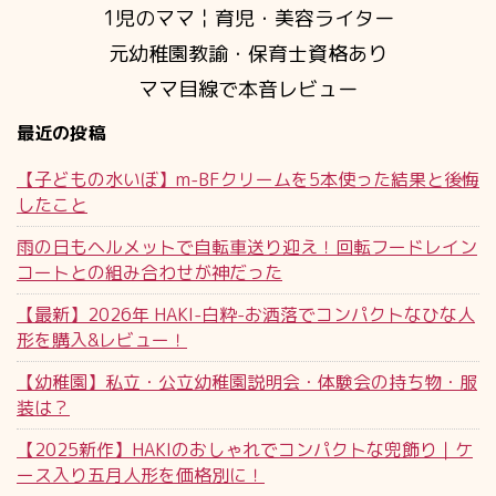
1児のママ￤育児・美容ライター
元幼稚園教諭・保育士資格あり
ママ目線で本音レビュー
最近の投稿
【子どもの水いぼ】m-BFクリームを5本使った結果と後悔
したこと
雨の日もヘルメットで自転車送り迎え！回転フードレイン
コートとの組み合わせが神だった
【最新】2026年 HAKI-白粋-お洒落でコンパクトなひな人
形を購入&レビュー！
【幼稚園】私立・公立幼稚園説明会・体験会の持ち物・服
装は？
【2025新作】HAKIのおしゃれでコンパクトな兜飾り｜ケ
ース入り五月人形を価格別に！